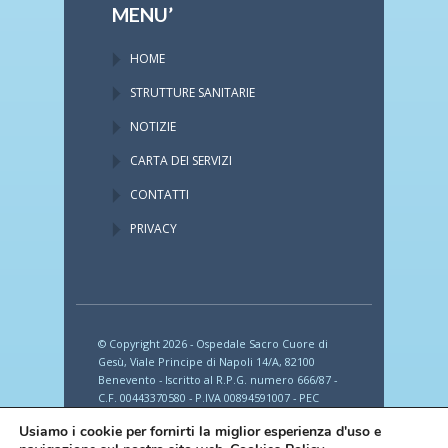
MENU’
HOME
STRUTTURE SANITARIE
NOTIZIE
CARTA DEI SERVIZI
CONTATTI
PRIVACY
© Copyright 2026 - Ospedale Sacro Cuore di
Gesù, Viale Principe di Napoli 14/A, 82100
Benevento - Iscritto al R.P.G. numero 666/87 -
C.F. 00443370580 - P.IVA 00894591007 - PEC
provincia_romana_fbf@legalmail.it
Usiamo i cookie per fornirti la miglior esperienza d'uso e