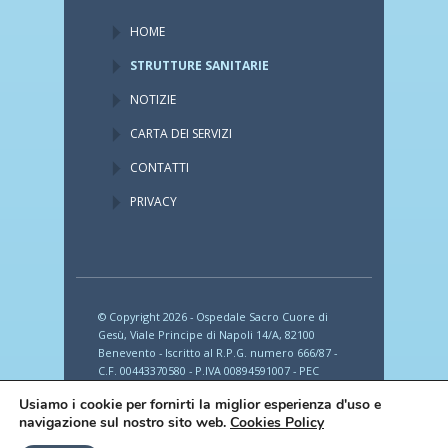
HOME
STRUTTURE SANITARIE
NOTIZIE
CARTA DEI SERVIZI
CONTATTI
PRIVACY
© Copyright 2026 - Ospedale Sacro Cuore di
Gesù, Viale Principe di Napoli 14/A, 82100
Benevento - Iscritto al R.P.G. numero 666/87 -
C.F. 00443370580 - P.IVA 00894591007 - PEC
provincia_romana_fbf@legalmail.it
Usiamo i cookie per fornirti la miglior esperienza d'uso e
navigazione sul nostro sito web.
Cookies Policy