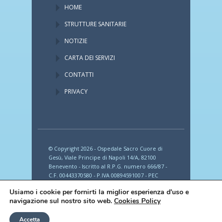
HOME
STRUTTURE SANITARIE
NOTIZIE
CARTA DEI SERVIZI
CONTATTI
PRIVACY
© Copyright 2026 - Ospedale Sacro Cuore di
Gesù, Viale Principe di Napoli 14/A, 82100
Benevento - Iscritto al R.P.G. numero 666/87 -
C.F. 00443370580 - P.IVA 00894591007 - PEC
provincia_romana_fbf@legalmail.it
Usiamo i cookie per fornirti la miglior esperienza d'uso e
navigazione sul nostro sito web.
Cookies Policy
Accetta