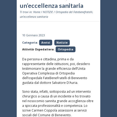
un’eccellenza sanitaria
Ti trovi in:
Home
/
NOTIZIE
/ Ortopedia del Fatebenefratelli,
un’eccellenza sanitaria
10 Gennaio 2023
Categoria:
Avvisi
Notizie
Attività Ospedaliera:
Ortopedia
Da persona e cittadina, prima e da
rappresentante delle istituzioni, poi, desidero
testimoniare la grande efficienza dell’Unita
Operativa Complessa di Ortopedia
dell’ospedale FateBeneFratelli di Benevento
guidata dal dottore Salvatore D’Auria.
Sono stata, infatti, sottoposta ad un intervento
chirurgico a causa di un incidente e ho trovato
nel nosocomio sannita grande accoglienza oltre
a spiccata professionalità e competenza. Lo
scrive Carmen Coppola assessore ai servizi
sociali del Comune di Benevento.