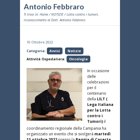
Antonio Febbraro
Ti trovi in:
Home
/
NOTIZIE
/ Lotta contro i tumori,
riconoscimento al Dott. Antonio Febbraro
10 Ottobre 2022
Categoria:
Avvisi
Notizie
Attività Ospedaliera:
Oncologia
In occasione
delle
celebrazioni
per il
centenario
della
LILT (
Lega Italiana
per la Lotta
contro i
Tumori)
il
coordinamento regionale della Campania ha
organizzato un evento che si svolgerà
martedì
11 ottobre 2022
presso la
Reggia di Caserta
,