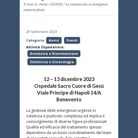
Ti trovi in:
Home
/
NOTIZIE
/ La simulazione in emergenza
materno-fetale
29 Settembre 2023
Categoria:
Avvisi
Eventi
Attività Ospedaliera:
Anestesia e Rianimazione
Ostetricia e Ginecologia
12 –
13 dicembre 2023
Ospedale Sacro Cuore di Gesù
Viale Principe di Napoli 14/A
Benevento
La gestione delle emergenze-urgenze in
ostetricia è piuttosto complessa ed implica il
coinvolgimento di diverse figure professionali
Qualità ed efficacia del trattamento spesso
dipendono da un buon coordinamento del team