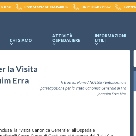
n line
Prenotazioni: 06/4540182
URP: 0824/771562
Centra
ATTIVITÀ
INFORMAZIONI
CHI SIAMO
OSPEDALIERE
UTILI
 la Visita
uim Erra
Ti trovi in:
Home
/
NOTIZIE
/ Entusiasmo e
partecipazione per la Visita Canonica Generale di Fra
Joaquim Erra Mas
nclusa la “Visita Canonica Generale” all’Ospedale
efratelli Sacro Cuore di Gesù che si è tenuta dal 7 al 10 a