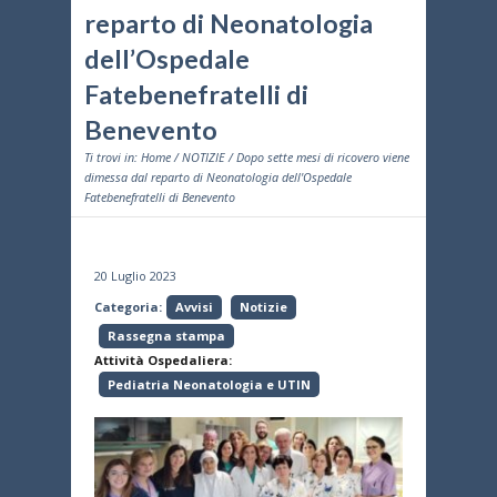
reparto di Neonatologia
dell’Ospedale
Fatebenefratelli di
Benevento
Ti trovi in:
Home
/
NOTIZIE
/ Dopo sette mesi di ricovero viene
dimessa dal reparto di Neonatologia dell'Ospedale
Fatebenefratelli di Benevento
20 Luglio 2023
Categoria:
Avvisi
Notizie
Rassegna stampa
Attività Ospedaliera:
Pediatria Neonatologia e UTIN