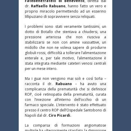
Fatebenefratelli di Benevento
, diretta dal
dr.
Raffaello Rabuano
, hanno fatto un vero e
proprio miracolo permettendo ad un esserino
lillipuziano di sopravvivere senza reliquati.
I problemi sono stati veramente tantissimi, un
dotto di Botallo che stentava a chiudersi, una
pressione arteriosa che non riusciva a
stabilizzarsi se non con amine vasoattive, un
midollo che non ne voleva sapere di produrre
globuli rossi, difficoltà a tollerare l’alimentazione
enterale e, per tale motivo, l’alimentazione è
stata integrata mediante cateteri venosi centrali
per un mese intero.
Ma i guai non vengono mai soli e così Sofia –
racconta il dr.
Rabuano
– ha avuto una
complicanza della prematurità che si definisce
ROP, cioè retinopatia della prematurità, curata
con l’iniezione all’interno dell’occhio di un
farmaco speciale. L’intervento è stato effettuato
presso il centro ROP dell’Ospedale Santobono di
Napoli dal dr.
Ciro Picardi.
La comparsa di formazioni angiomatose
multiple ha ulteriormente ritardato la dimissione