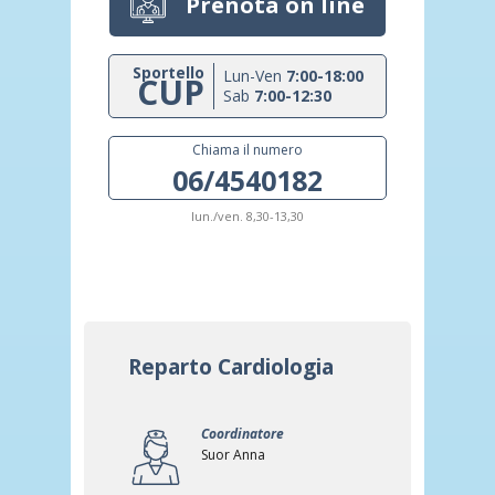
Prenota on line
Sportello
Lun-Ven
7:00-18:00
CUP
Sab
7:00-12:30
Chiama il numero
06/4540182
lun./ven. 8,30-13,30
Reparto Cardiologia
Coordinatore
Suor Anna